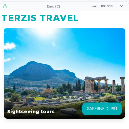
Selettore di li
Selezionatore valuta
TERZIS TRAVEL
SAPERNE DI PIÙ
Sightseeing tours