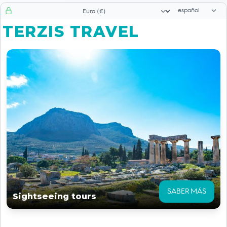
Selector de id
Selector de moneda
TERZIS TRAVEL
SABER MÁS
Sightseeing tours